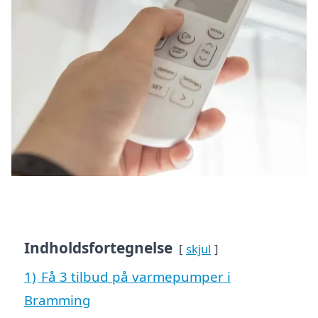
Indholdsfortegnelse
skjul
1)
Få 3 tilbud på varmepumper i
Bramming