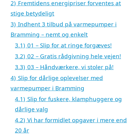
2)
Fremtidens energipriser forventes at
stige betydeligt
3)
Indhent 3 tilbud på varmepumper i
Bramming – nemt og enkelt
3.1)
01 – Slip for at ringe forgæves!
3.2)
02 – Gratis rådgivning hele vejen!
3.3)
03 – Håndværkere, vi stoler på!
4)
Slip for dårlige oplevelser med
varmepumper i Bramming
4.1)
Slip for fuskere, klamphuggere og
dårlige valg
4.2)
Vi har formidlet opgaver i mere end
20 år